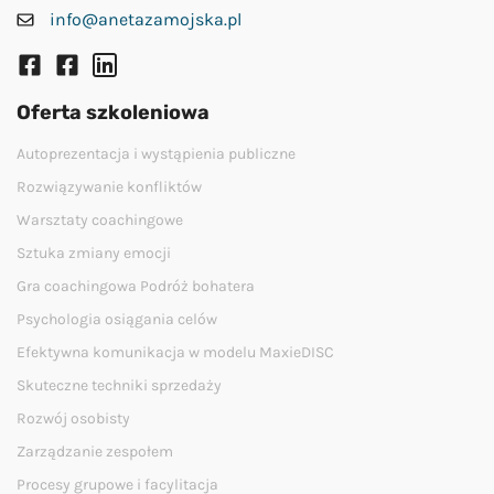
info@anetazamojska.pl
Oferta szkoleniowa
Autoprezentacja i wystąpienia publiczne
Rozwiązywanie konfliktów
Warsztaty coachingowe
Sztuka zmiany emocji
Gra coachingowa Podróż bohatera
Psychologia osiągania celów
Efektywna komunikacja w modelu MaxieDISC
Skuteczne techniki sprzedaży
Rozwój osobisty
Zarządzanie zespołem
Procesy grupowe i facylitacja