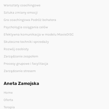
Warsztaty coachingowe
Sztuka zmiany emocji
Gra coachingowa Podróż bohatera
Psychologia osiągania celów
Efektywna komunikacja w modelu MaxieDISC
Skuteczne techniki sprzedaży
Rozwój osobisty
Zarządzanie zespołem
Procesy grupowe i facylitacja
Zarządzanie stresem
Aneta Zamojska
Home
Oferta
Terapia