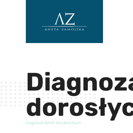
Diagnoz
dorosły
Diagnoza ADHD dla dorosłych