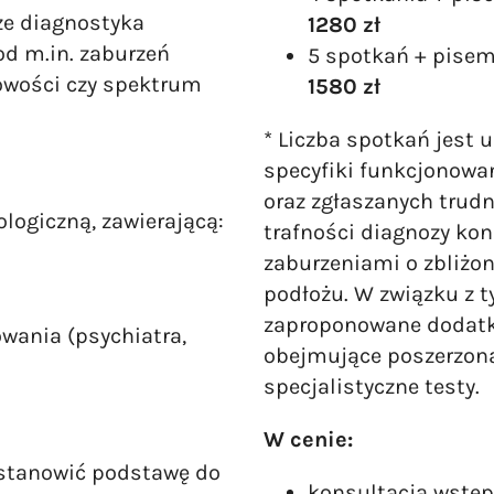
że diagnostyka
1280 zł
od m.in. zaburzeń
5 spotkań + pisem
owości czy spektrum
1580 zł
* Liczba spotkań jest 
specyfiki funkcjonowan
oraz zgłaszanych trudn
logiczną, zawierającą:
trafności diagnozy kon
zaburzeniami o zbliżo
podłożu. W związku z 
zaproponowane dodatk
wania (psychiatra,
obejmujące poszerzoną
specjalistyczne testy.
W cenie:
 stanowić podstawę do
konsultacja wstęp