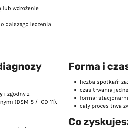
ą lub wdrożenie
do dalszego leczenia
diagnozy
Forma i cza
liczba spotkań: za
czas trwania jedne
y
i zgodny z
forma: stacjonarni
nymi (DSM-5 / ICD-11).
cały proces trwa z
Co zyskujes