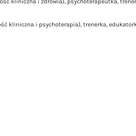
ość kliniczna i zdrowia), psychoterapeutka, trene
ść kliniczna i psychoterapia), trenerka, edukator