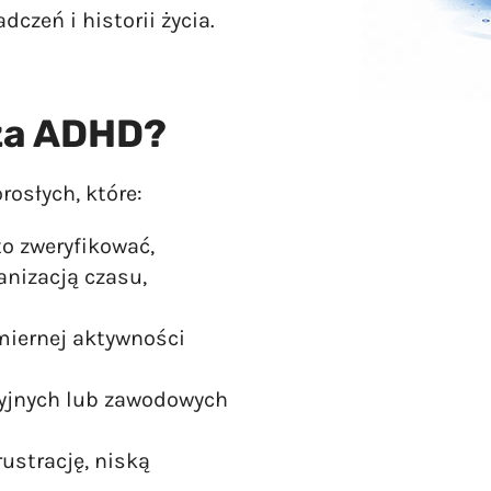
zeń i historii życia.
oza ADHD?
rosłych, które:
to zweryfikować,
anizacją czasu,
iernej aktywności
yjnych lub zawodowych
ustrację, niską