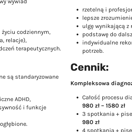
owy wywiad
rzetelną i profesj
lepsze zrozumienie
ulgę wynikającą z
i życiu codziennym,
podstawę do dalsze
, relacje),
indywidualne rek
dczeń terapeutycznych.
potrzeb.
Cennik:
ne są standaryzowane
Kompleksowa diagnoz
Całość procesu di
niczne ADHD,
980 zł – 1580 zł
sywność i funkcje
3 spotkania + pis
980 zł
ogłębione.
4 spotkania + pis