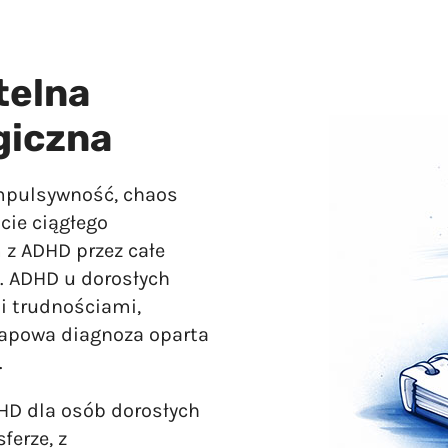
telna
giczna
impulsywność, chaos
cie ciągłego
z ADHD przez całe
y. ADHD u dorosłych
i trudnościami,
etapowa diagnoza oparta
.
D dla osób dorosłych
ferze, z