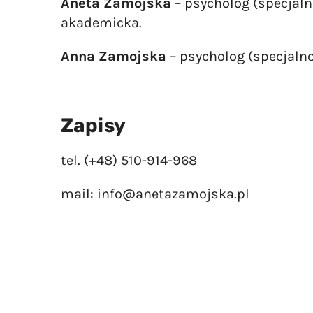
Aneta Zamojska
– psycholog (specjaln
akademicka.
Anna Zamojska
– psycholog (specjalno
Zapisy
tel.
(+48) 510-914-968
mail:
info@anetazamojska.pl