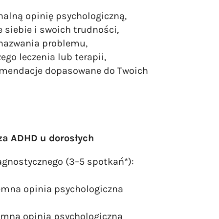
onalną opinię psychologiczną,
 siebie i swoich trudności,
 nazwania problemu,
go leczenia lub terapii,
omendacje dopasowane do Twoich
a ADHD u dorosłych
agnostycznego (3–5 spotkań*):
emna opinia psychologiczna
emna opinia psychologiczna