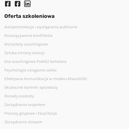
Oferta szkoleniowa
Autoprezentacja i wystąpienia publiczne
Rozwiązywanie konfliktów
Warsztaty coachingowe
Sztuka zmiany emocji
Gra coachingowa Podróż bohatera
Psychologia osiągania celów
Efektywna komunikacja w modelu MaxieDISC
Skuteczne techniki sprzedaży
Rozwój osobisty
Zarządzanie zespołem
Procesy grupowe i facylitacja
Zarządzanie stresem