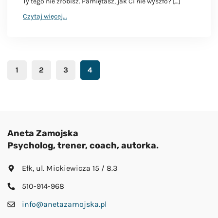
Ty tego nie zrobisz. Pamiętasz, jak Ci nie wyszło? […]
Czytaj więcej...
1
2
3
4
Aneta Zamojska
Psycholog, trener, coach, autorka.
Ełk, ul. Mickiewicza 15 / 8.3
510-914-968
info@anetazamojska.pl