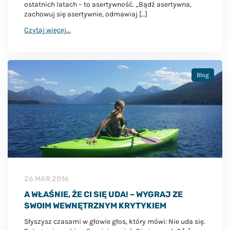
ostatnich latach – to asertywność. „Bądź asertywna,
zachowuj się asertywnie, odmawiaj […]
Czytaj więcej...
Blog
26 MAR 2016
A WŁAŚNIE, ŻE CI SIĘ UDA! – WYGRAJ ZE
SWOIM WEWNĘTRZNYM KRYTYKIEM
Słyszysz czasami w głowie głos, który mówi: Nie uda się.